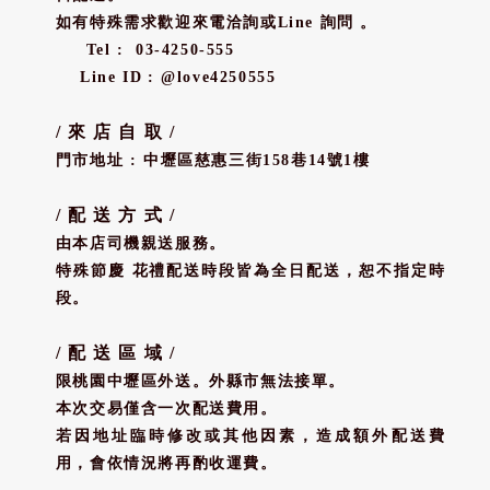
如有特殊需求歡迎來電洽詢或Line 詢問 。
Tel : 03-4250-555
Line ID : @love4250555
/ 來 店 自 取 /
門市地址 : 中壢區慈惠三街158巷14號1樓
/ 配 送 方 式 /
由本店司機親送服務。
特殊節慶 花禮配送時段皆為全日配送，恕不指定時
段。
/ 配 送 區 域 /
限桃園中壢區外送。外縣市無法接單。
本次交易僅含一次配送費用。
若因地址臨時修改或其他因素，造成額外配送費
用，會依情況將再酌收運費。