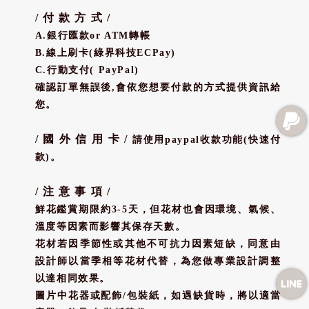
/ 付 款 方 式 /
A.銀行匯款or ATM轉帳
B.線上刷卡(綠界科技ECPay)
C.行動支付( PayPal)
確認訂單無誤後,會依您想要付款的方式提供資訊給
您。
/ 國 外 信 用 卡 /
請使用paypal收款功能(快速付
款)。
/ 注 意 事 項 /
鮮花鑑賞期限約3-5天，但花材也會因環境、氣候、
溫度等因素而影響其保存天數。
花材若因季節性或其他不可抗力因素短缺，同意由
設計師以當季相等花材代替，為您做專業設計調整
以達相同效果。
圖片中花器或配飾/包裝紙，如遇缺貨時，將以適當