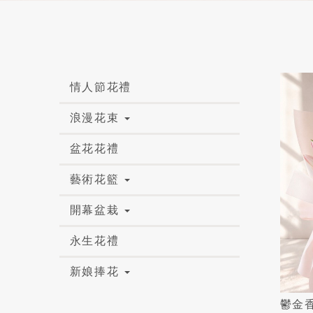
情人節花禮
浪漫花束
盆花花禮
藝術花籃
開幕盆栽
永生花禮
新娘捧花
鬱金香