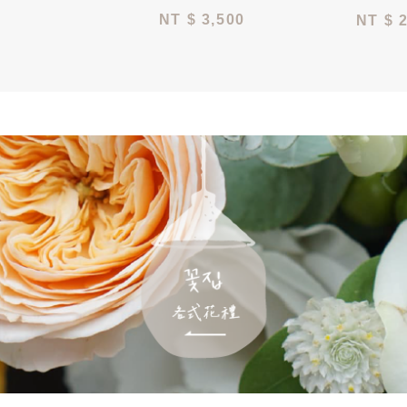
NT
$ 3,500
NT
$ 