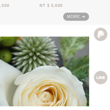
2,500
NT
$ 5,000
MORE ➔