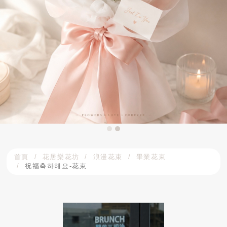
首頁
花居樂花坊
浪漫花束
畢業花束
祝福축하해요-花束