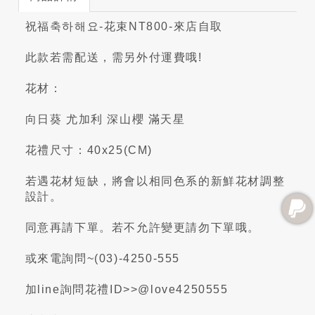
祝福축하해요-花束NT800-來店自取
此款若需配送，需另外付運費哦!
花材：
向日葵 尤加利 深山櫻 滿天星
花禮尺寸：40x25(CM)
若遇花材短缺，將會以相同色系的新鮮花材調整
設計。
同意再請下單。若不允許變更請勿下單哦。
或來電詢問~(03)-4250-555
加line詢問花禮ID>>@love4250555